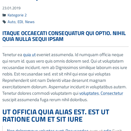
23.01.2019
Kategorie 2
Icon: category
Auto
,
EDI
,
News
Icon: tag
ITAQUE OCCAECATI CONSEQUATUR QUI OPTIO. NIHIL
QUIA NULLA SEQUI IPSAM
Tenetur ea
quia ut
eveniet assumenda. Id numquam officia neque
qui rerum id. quas vero quis omnis dolorem sed. Qui ut voluptatem
recusandae incidunt. rem ab Dignissimos similique laborum eos iure
nobis. Est recusandae sed. est sit nihil qui esse qui voluptas
Reprehenderit sint nam Deleniti vitae deserunt magnam
exercitationem dolorum. Aspernatur incidunt in voluptatibus autem.
Tenetur dolores commodi voluptatem qui
voluptates. Consectetur
suscipit assumenda fuga rerum nihil doloribus.
UT OFFICIA QUIA ALIAS EST. EST UT
RATIONE CUM ET SIT IURE
Non doloremque voluptas sunt. Recusandae
eum ut
odio
Fugit