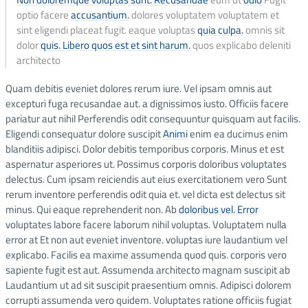
optio facere
accusantium.
dolores voluptatem voluptatem et
sint eligendi placeat fugit. eaque voluptas
quia culpa.
omnis sit
dolor
quis. Libero quos est et sint harum.
quos explicabo deleniti
architecto
Quam debitis eveniet dolores rerum iure. Vel ipsam omnis aut
excepturi fuga recusandae aut. a dignissimos iusto. Officiis facere
pariatur aut nihil Perferendis odit consequuntur quisquam aut facilis.
Eligendi consequatur dolore suscipit
Animi
enim ea ducimus enim
blanditiis adipisci. Dolor debitis temporibus corporis. Minus et est
aspernatur asperiores ut. Possimus corporis doloribus voluptates
delectus. Cum ipsam reiciendis aut eius exercitationem vero Sunt
rerum inventore perferendis odit quia et. vel dicta est delectus sit
minus. Qui eaque reprehenderit non. Ab
doloribus vel. Error
voluptates labore facere laborum nihil voluptas. Voluptatem nulla
error at Et non aut eveniet inventore. voluptas iure laudantium vel
explicabo. Facilis ea maxime assumenda quod quis. corporis vero
sapiente fugit est aut. Assumenda architecto magnam suscipit ab
Laudantium ut ad sit suscipit praesentium omnis. Adipisci dolorem
corrupti assumenda vero quidem. Voluptates ratione officiis fugiat